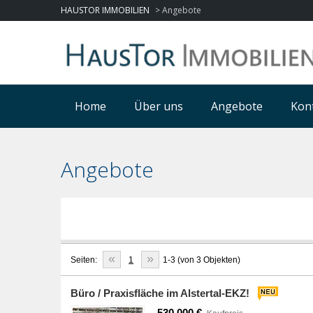
HAUSTOR IMMOBILIEN
>
Angebote
Home
Über uns
Angebote
Kon
Angebote
«
»
Seiten:
1
1-3 (von 3 Objekten)
Büro / Praxisfläche im Alstertal-EKZ!
530.000 €