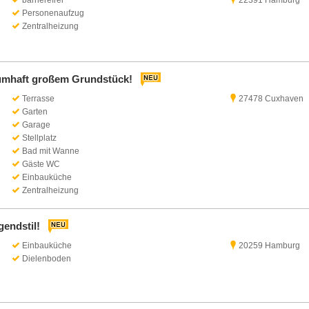
barrierefrei
22391 Hamburg
Personenaufzug
Zentralheizung
raumhaft großem Grundstück!
Terrasse
27478 Cuxhaven
Garten
Garage
Stellplatz
Bad mit Wanne
Gäste WC
Einbauküche
Zentralheizung
gendstil!
Einbauküche
20259 Hamburg
Dielenboden