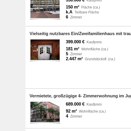
Kaufpreis
150 m²
Fläche (ca.)
k.A
Teilbare Fläche
6
Zimmer
Vielseitig nutzbares Ein/Zweifamilienhaus mit t
399.000 €
Kaufpreis
181 m²
Wohnfläche (ca.)
5
Zimmer
2.447 m²
Grundstücksfl. (ca.)
Vermietete, großzügige 4- Zimmerwohnung im Ju
689.000 €
Kaufpreis
92 m²
Wohnfläche (ca.)
4
Zimmer